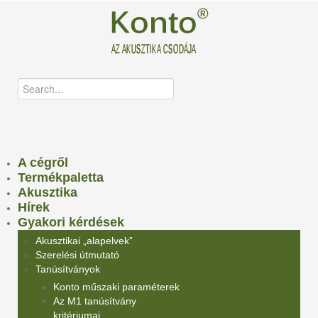
A cégről
Termékpaletta
Akusztika
Hírek
Gyakori kérdések
Akusztikai „alapelvek”
Szerelési útmutató
Tanúsítványok
Konto műszaki paraméterek
Az M1 tanúsítvány
kritériumai