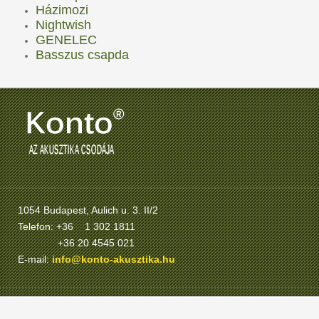
Házimozi
Nightwish
GENELEC
Basszus csapda
1054 Budapest, Aulich u. 3. II/2
Telefon: +36 1 302 1811
+36 20 4545 021
E-mail:
info@konto-akusztika.hu