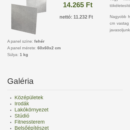
14.265 Ft
tökéletesít
Nagyobb he
nettó: 11.232 Ft
cm vastag 
javasoljunk
A panel színe:
fehér
A panel mérete:
60x60x2 cm
Súlya:
1 kg
Galéria
Középületek
Irodák
Lakókörnyezet
Stúdió
Fitnessterem
Belsőépítészet