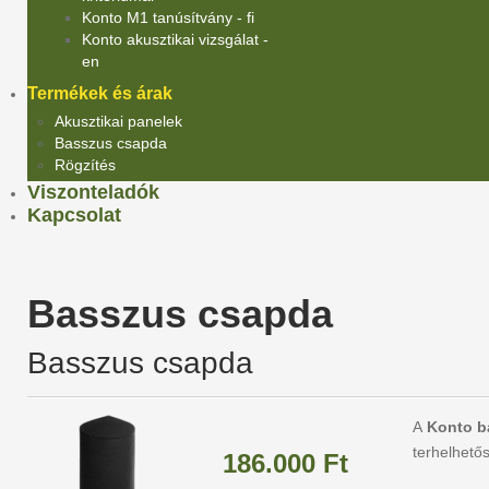
Konto M1 tanúsítvány - fi
Konto akusztikai vizsgálat -
en
Termékek és árak
Akusztikai panelek
Basszus csapda
Rögzítés
Viszonteladók
Kapcsolat
Basszus csapda
Basszus csapda
A
Konto b
terhelhető
186.000 Ft