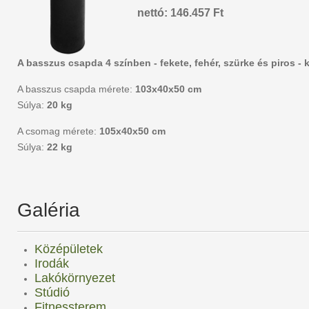
nettó: 146.457 Ft
A basszus csapda 4 színben - fekete, fehér, szürke és piros -
A basszus csapda mérete:
103x40x50 cm
Súlya:
20 kg
A csomag mérete:
105x40x50 cm
Súlya:
22 kg
Galéria
Középületek
Irodák
Lakókörnyezet
Stúdió
Fitnessterem