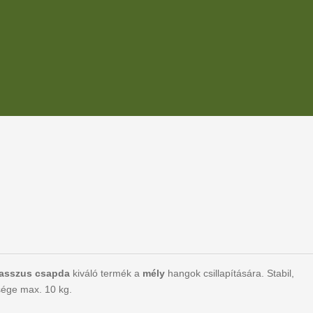
asszus csapda
kiváló termék a
mély
hangok csillapítására. Stabil,
sége max. 10 kg.