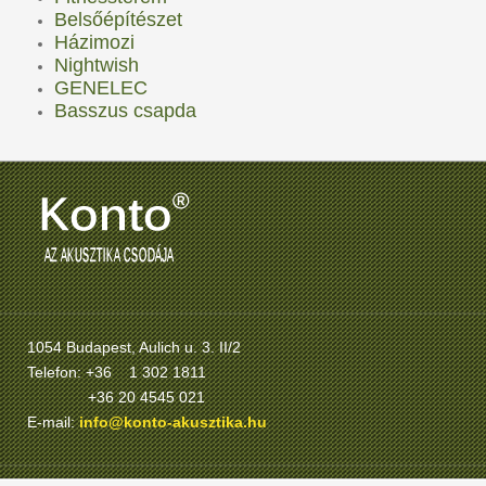
Belsőépítészet
Házimozi
Nightwish
GENELEC
Basszus csapda
1054 Budapest, Aulich u. 3. II/2
Telefon: +36 1 302 1811
+36 20 4545 021
E-mail:
info@konto-akusztika.hu