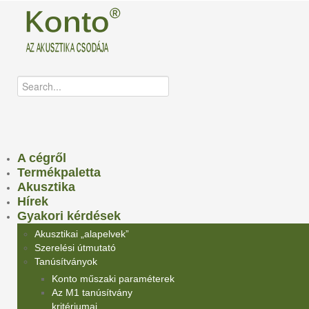
A cégről
Termékpaletta
Akusztika
Hírek
Gyakori kérdések
Akusztikai „alapelvek”
Szerelési útmutató
Tanúsítványok
Konto műszaki paraméterek
Az M1 tanúsítvány
kritériumai