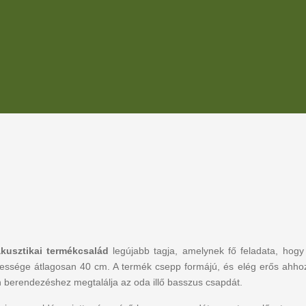
kusztikai termékcsalád
legújabb tagja, amelynek fő feladata, hogy
sége átlagosan 40 cm. A termék csepp formájú, és elég erős ahhoz, h
n berendezéshez megtalálja az oda illő basszus csapdát.