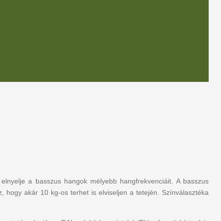
 elnyelje a basszus hangok mélyebb hangfrekvenciáit. A basszus
ogy akár 10 kg-os terhet is elviseljen a tetején. Színválasztéka