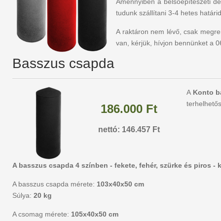
Amennyiben a belsőépítészeti des
tudunk szállítani 3-4 hetes határi
A raktáron nem lévő, csak megren
van, kérjük, hívjon bennünket a 
Basszus csapda
A
Konto b
terhelhető
186.000 Ft
nettó: 146.457 Ft
A basszus csapda 4 színben - fekete, fehér, szürke és piros -
A basszus csapda mérete:
103x40x50 cm
Súlya:
20 kg
A csomag mérete:
105x40x50 cm