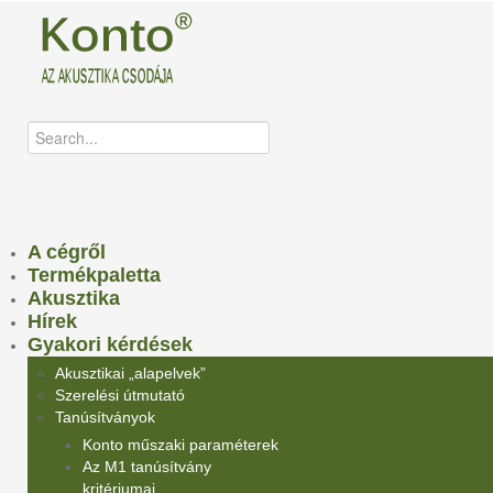
A cégről
Termékpaletta
Akusztika
Hírek
Gyakori kérdések
Akusztikai „alapelvek”
Szerelési útmutató
Tanúsítványok
Konto műszaki paraméterek
Az M1 tanúsítvány
kritériumai