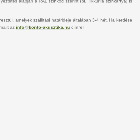
tetés alapján a RAL színkód szerint (pl. Tikkurila színkártya) is
ztül, amelyek szállítási határideje általában 3-4 hét. Ha kérdése
mailt az
info@konto-akusztika.hu
címre!