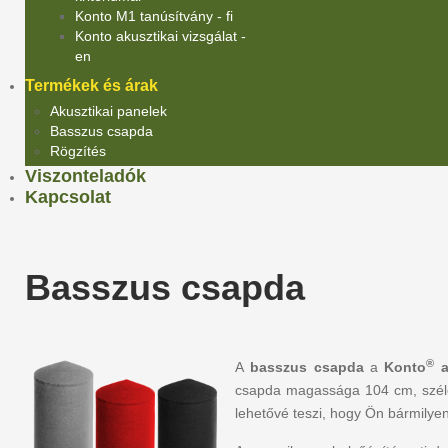
Konto M1 tanúsítvány - fi
Konto akusztikai vizsgálat -
en
Termékek és árak
Akusztikai panelek
Basszus csapda
Rögzítés
Viszonteladók
Kapcsolat
Basszus csapda
®
A
basszus csapda
a
Konto
a
csapda magassága 104 cm, széles
lehetővé teszi, hogy Ön bármilye