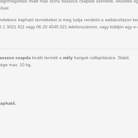
ignmegoldás miatt más színű basszus csapdát szeretne, előzetes egyez
dővel.
delésre kapható termékeket is meg tudja rendelni a webáruházon keres
06 1 3021 811 vagy 06 20 4545 021 telefonszámon, vagy küldjön egy e-
asszus csapda
kiváló termék a
mély
hangok csillapítására. Stabil,
sége max. 10 kg.
 kapható.